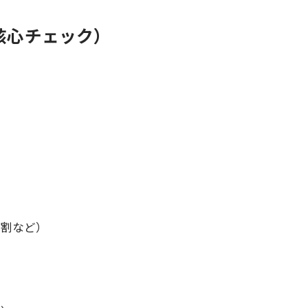
（核心チェック）
分割など）
い