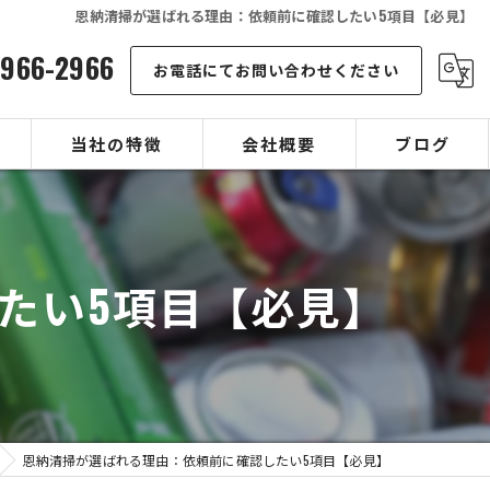
恩納清掃が選ばれる理由：依頼前に確認したい5項目【必見】
-966-2966
お電話にてお問い合わせください
当社の特徴
会社概要
ブログ
可燃ゴミ
コラム
不燃ゴミ
たい5項目【必見】
空き缶
店舗
宿泊施設
恩納清掃が選ばれる理由：依頼前に確認したい5項目【必見】