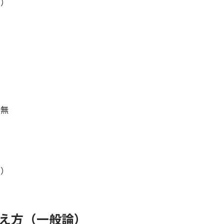
費）
件
有無
ト）
考え方（一般論）