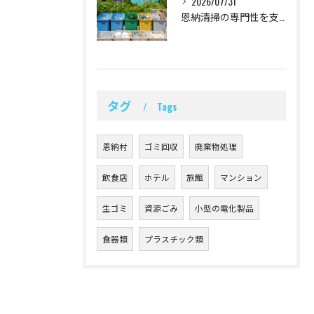
2026/07/31
恩納清掃の専門性を支える恩納村の分別対応
タグ
Tags
恩納村
ゴミ回収
廃棄物処理
飲食店
ホテル
旅館
マンション
生ゴミ
資源ごみ
小型の電化製品
食器類
プラスチック類