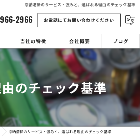
恩納清掃のサービス・強みと、選ばれる理由のチェック基準
-966-2966
お電話にてお問い合わせください
当社の特徴
会社概要
ブログ
可燃ゴミ
コラム
不燃ゴミ
理由のチェック基準
空き缶
店舗
宿泊施設
恩納清掃のサービス・強みと、選ばれる理由のチェック基準