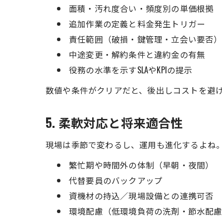
面積・汚れ度合い・頻度別の単価根拠
追加作業の定義と料金発生トリガー
責任範囲（破損・鍵管理・立会い要否
中途変更・解約条件と違約金の有無
役務の水準を示すSLAやKPIの提示
数値や条件がクリアだと、後出しコストを避
5. 柔軟対応と将来適合性
現場は季節で変わるし、運用も進化するよね
繁忙期や時間外の体制（早朝・夜間）
代替要員のバックアップ
資機材の持込／現場設備との連携可否
環境配慮（低環境負荷の洗剤・節水配