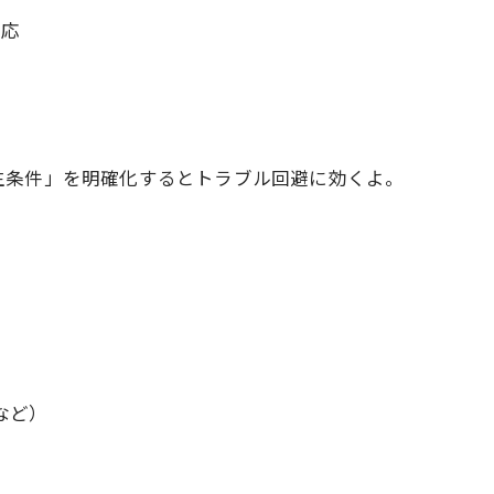
対応
生条件」を明確化するとトラブル回避に効くよ。
。
など）