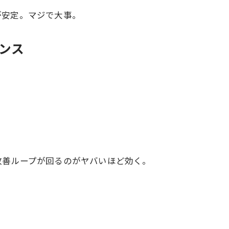
が安定。マジで大事。
ポンス
供
改善ループが回るのがヤバいほど効く。