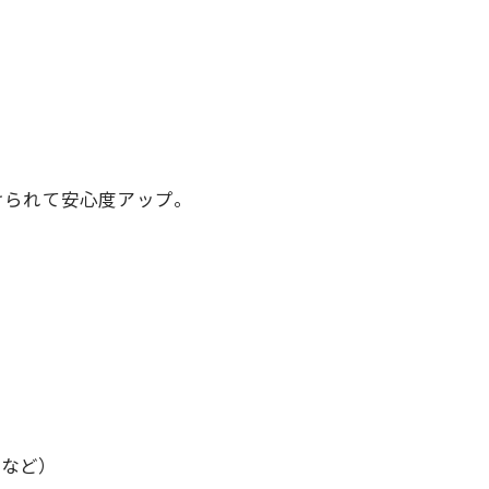
）
けられて安心度アップ。
。
慮など）