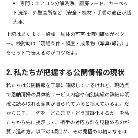
専門：エアコン分解洗浄、厨房フード、カーペッ
ト洗浄、外壁高所など（安全・機材・手順の適正が超
大事）
上記はあくまで一般論。具体の可否は個別確認がベタ
ー。検討時は「現場条件・頻度・成果物（写真/報告）」
をセットで伝えるのがコツだよ。
2. 私たちが把握する公開情報の現状
私たちは公開情報を丁寧に確認しているけれど、現時点
で
恩納清掃
の具体的サービス内容や個別実績の詳細は明
確に読み取れる範囲が限られていると捉えているよ。だ
からこそ、「何を・どこまで・どう証跡化するか」を私
たちから先に提示して、相手の対応方針を見極めるのが
賢い進め方。以下の3項目が、その見極めの軸になるは