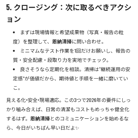
5. クロージング：次に取るべきアクシ
ョン
まずは現場情報と希望成果物（写真・報告の粒
度）を整理して、
恩納清掃
に問い合わせ。
ミニマムなテスト作業を1回だけお願いし、報告の
質・安全配慮・段取り力を実地でチェック。
良さそうなら定期化を相談。清掃は“継続運用の安
定感”が価値だから、期待値と手順を一緒に磨いてい
こ。
見える化×安全×現場適応。この3つで2026年の要件にしっ
かり噛み合えば、日常の清潔もコストもめっちゃ健全化
するはず。
恩納清掃
とのコミュニケーションを始めるな
ら、今日がいちばん早い日だよ✨