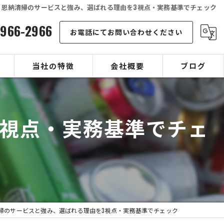
恩納清掃のサービスと強み、選ばれる理由を3視点・実務基準でチェック
-966-2966
お電話にてお問い合わせください
当社の特徴
会社概要
ブログ
可燃ゴミ
コラム
3視点・実務基準でチェ
不燃ゴミ
空き缶
店舗
宿泊施設
掃のサービスと強み、選ばれる理由を3視点・実務基準でチェック