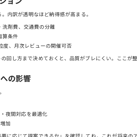
ーション
まる。内訳が透明なほど納得感が高まる。
材・洗剤費、交通費の分離
加算条件
告の粒度、月次レビューの開催可否
トの回し方まで決めておくと、品質がブレにくい。ここが
定への影響
ト。
音・夜間対応を最適化
が増加
必要に応じて提案できるか」を確認してね。これが将来の