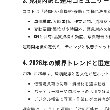
3. 見積内訳と運用コミュニケ
コストは「時間×人×資機材×移動」で概ね決
単価構成: 人時単価、作業時間、資機
変動要因: 繁忙期や時間外、緊急対応の
KPIと共有: 品質点検の頻度、写真報
運用開始後の定例ミーティングと改善チケッ
4. 2026年の業界トレンドと選
2025–2026年は、環境配慮と省人化が超ホッ
低環境負荷の洗剤・資機材を選ぶ動き
バッテリー機器やロボットの活用で騒
デジタル報告で写真・作業ログの共有
選定時は、こうした運用に「対応可能か」「