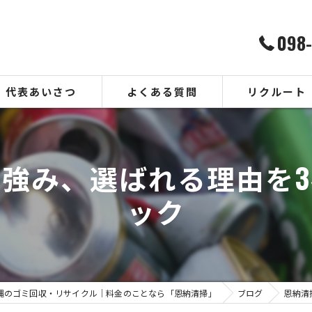
098
代表あいさつ
よくある質問
リクルート
強み、選ばれる理由を
ック
縄のゴミ回収・リサイクル｜料金のことなら「恩納清掃」
ブログ
恩納清