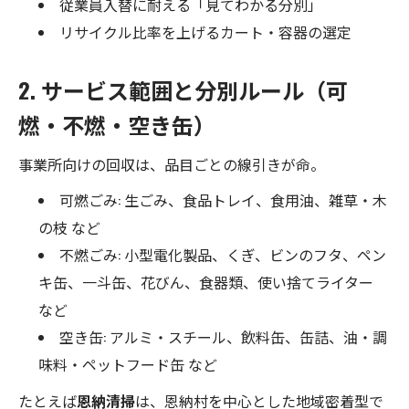
従業員入替に耐える「見てわかる分別」
リサイクル比率を上げるカート・容器の選定
2. サービス範囲と分別ルール（可
燃・不燃・空き缶）
事業所向けの回収は、品目ごとの線引きが命。
可燃ごみ: 生ごみ、食品トレイ、食用油、雑草・木
の枝 など
不燃ごみ: 小型電化製品、くぎ、ビンのフタ、ペン
キ缶、一斗缶、花びん、食器類、使い捨てライター
など
空き缶: アルミ・スチール、飲料缶、缶詰、油・調
味料・ペットフード缶 など
たとえば
恩納清掃
は、恩納村を中心とした地域密着型で