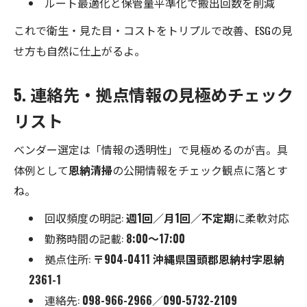
ルート最適化と保管量平準化で搬出回数を削減
これで衛生・見た目・コストをトリプルで改善、ESGの見
せ方も自然に仕上がるよ。
5. 連絡先・拠点情報の見極めチェック
リスト
ベンダー選定は「情報の透明性」で見極めるのが吉。具
体例として
恩納清掃
の公開情報をチェック観点に落とす
ね。
回収頻度の明記:
週1回／月1回／不定期
に柔軟対応
勤務時間の記載:
8:00～17:00
拠点住所:
〒904-0411 沖縄県国頭郡恩納村字恩納
2361-1
連絡先:
098-966-2966
／
090-5732-2109