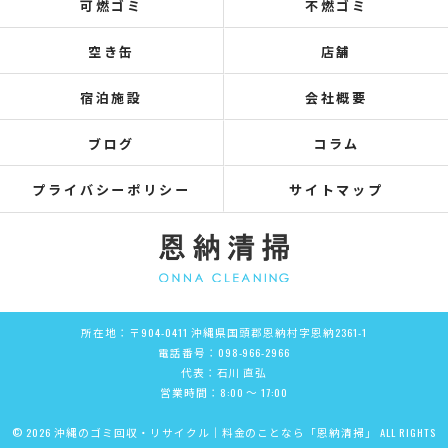
可燃ゴミ
不燃ゴミ
空き缶
店舗
宿泊施設
会社概要
ブログ
コラム
プライバシーポリシー
サイトマップ
所在地：〒904-0411 沖縄県国頭郡恩納村字恩納2361-1
電話番号：098-966-2966
代表：石川 直弘
営業時間：8:00 ～ 17:00
© 2026 沖縄のゴミ回収・リサイクル｜料金のことなら「恩納清掃」 ALL RIGHTS