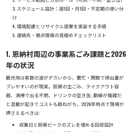
スケジュール設計：週1回・月1回・不定期の使い分
け
環境配慮とリサイクル提案を実装する手順
連絡先・拠点情報の見極めチェックリスト
1. 恩納村周辺の事業系ごみ課題と2026
年の状況
観光地は客数の波がデカいから、繁忙・閑散で排出量が
ブレやすいのが現実。厨房の生ごみ、テイクアウト容
器、清掃で出る不燃、ドリンクの空き缶…動線が複雑だ
と混載が起きてコストも跳ねがち。2026年時点で現場が
押さえるべきは:
収集日と厨房ピークのズレを埋める回収設計