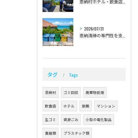
恩納村ホテル・飲食店の不燃ごみ回収と時間設計
2026/07/31
恩納清掃の専門性を支える恩納村の分別対応
タグ
Tags
恩納村
ゴミ回収
廃棄物処理
飲食店
ホテル
旅館
マンション
生ゴミ
資源ごみ
小型の電化製品
食器類
プラスチック類