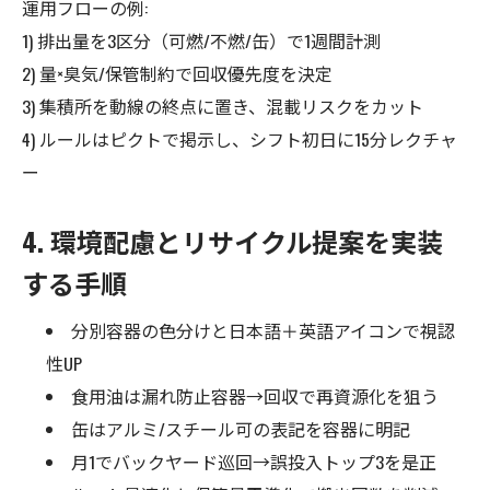
運用フローの例:
1) 排出量を3区分（可燃/不燃/缶）で1週間計測
2) 量×臭気/保管制約で回収優先度を決定
3) 集積所を動線の終点に置き、混載リスクをカット
4) ルールはピクトで掲示し、シフト初日に15分レクチャ
ー
4. 環境配慮とリサイクル提案を実装
する手順
分別容器の色分けと日本語＋英語アイコンで視認
性UP
食用油は漏れ防止容器→回収で再資源化を狙う
缶はアルミ/スチール可の表記を容器に明記
月1でバックヤード巡回→誤投入トップ3を是正