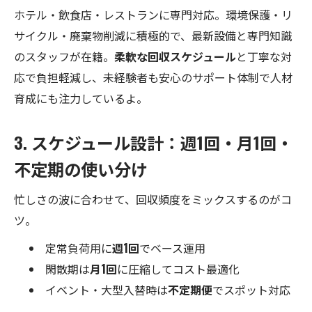
ホテル・飲食店・レストランに専門対応。環境保護・リ
サイクル・廃棄物削減に積極的で、最新設備と専門知識
のスタッフが在籍。
柔軟な回収スケジュール
と丁寧な対
応で負担軽減し、未経験者も安心のサポート体制で人材
育成にも注力しているよ。
3. スケジュール設計：週1回・月1回・
不定期の使い分け
忙しさの波に合わせて、回収頻度をミックスするのがコ
ツ。
定常負荷用に
週1回
でベース運用
閑散期は
月1回
に圧縮してコスト最適化
イベント・大型入替時は
不定期便
でスポット対応